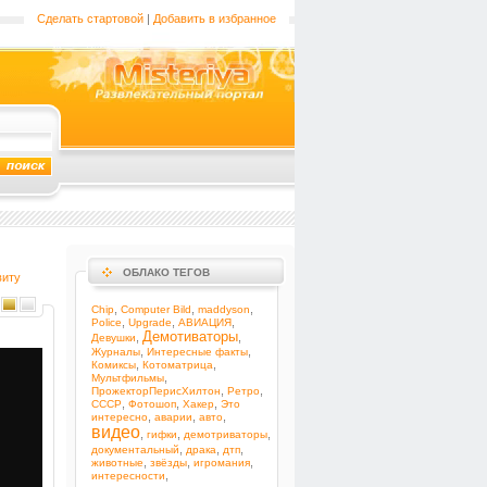
Сделать стартовой
|
Добавить в избранное
ОБЛАКО ТЕГОВ
виту
,
,
,
Chip
Computer Bild
maddyson
,
,
,
Police
Upgrade
АВИАЦИЯ
Демотиваторы
,
,
Девушки
,
,
Журналы
Интересные факты
,
,
Комиксы
Котоматрица
,
Мультфильмы
,
,
ПрожекторПерисХилтон
Ретро
,
,
,
СССР
Фотошоп
Хакер
Это
,
,
,
интересно
аварии
авто
видео
,
,
,
гифки
демотриваторы
,
,
,
документальный
драка
дтп
,
,
,
животные
звёзды
игромания
,
интересности