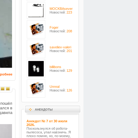
MOCKBAsever
Новостей:
223
Foger
Новостей:
208
saveliev-valeri
Новостей:
201
billibons
Новостей:
129
робнее
Unreal
Новостей:
126
 пошёл
вался в
АНЕКДОТЫ
давила
Анекдот № 7 от 30 июля
2026.
Поскользнулся об робота-
пылесоса, упал навзничь. Я
плохо помню, но, по-моему,