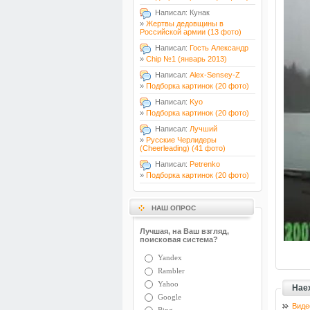
Написал: Кунак
»
Жертвы дедовщины в
Российской армии (13 фото)
Написал:
Гость Александр
»
Chip №1 (январь 2013)
Написал:
Alex-Sensey-Z
»
Подборка картинок (20 фото)
Написал:
Kyo
»
Подборка картинок (20 фото)
Написал:
Лучший
»
Русские Черлидеры
(Cheerleading) (41 фото)
Написал:
Petrenko
»
Подборка картинок (20 фото)
НАШ ОПРОС
Лучшая, на Ваш взгляд,
поисковая система?
Yandex
Rambler
Yahoo
Наех
Google
Виде
Bing