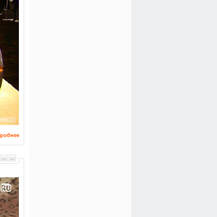
робнее