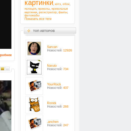
картинки
,
,
,
котэ
обои
,
,
полиция
приколы
прикольные
,
,
,
картинки
регистратор
факты
фотожабы
Показать все теги
ТОП АВТОРОВ
Sarvan
Новостей:
12926
робнее
Naruto
Новостей:
734
YourRock
Новостей:
437
Ronek
Новостей:
266
.anchen
Новостей:
247