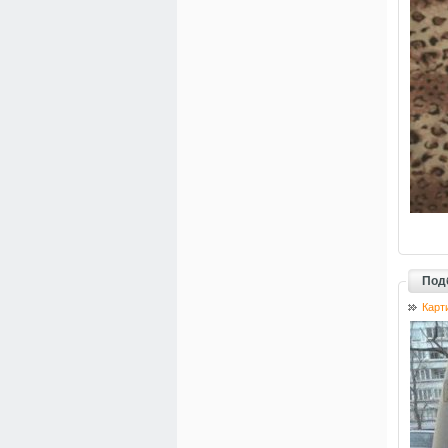
Под
Карт