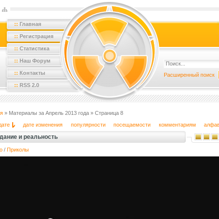
::
Главная
::
Регистрация
::
Статистика
::
Наш Форум
::
Контакты
Расширенный поиск
::
RSS 2.0
я
» Материалы за Апрель 2013 года » Страница 8
дате
дате изменения
популярности
посещаемости
комментариям
алфа
дание и реальность
о
/
Приколы