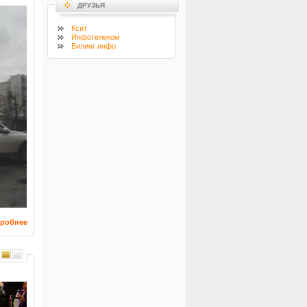
ДРУЗЬЯ
Ксит
Инфотелеком
Билинг инфо
робнее