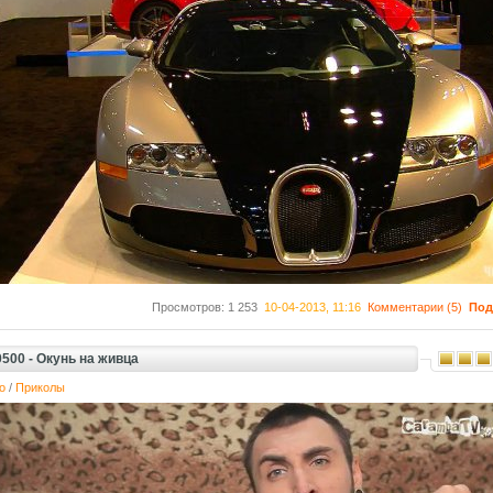
Просмотров: 1 253
10-04-2013, 11:16
Комментарии (5)
Под
500 - Окунь на живца
о
/
Приколы