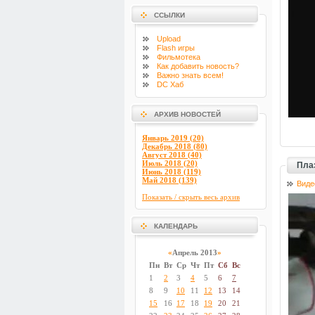
ССЫЛКИ
Upload
Flash
игры
Фильмотека
Как добавить новость?
Важно знать всем!
DC Хаб
АРХИВ НОВОСТЕЙ
Январь 2019 (20)
Декабрь 2018 (80)
Август 2018 (40)
Июль 2018 (20)
Пла
Июнь 2018 (119)
Май 2018 (139)
Виде
Показать / скрыть весь архив
КАЛЕНДАРЬ
«
Апрель 2013
»
Пн
Вт
Ср
Чт
Пт
Сб
Вс
1
2
3
4
5
6
7
8
9
10
11
12
13
14
15
16
17
18
19
20
21