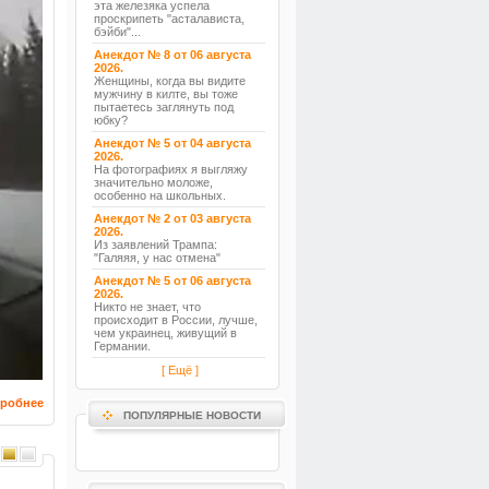
эта железяка успела
проскрипеть "асталависта,
бэйби"...
Анекдот № 8 от 06 августа
2026.
Женщины, когда вы видите
мужчину в килте, вы тоже
пытаетесь заглянуть под
юбку?
Анекдот № 5 от 04 августа
2026.
На фотографиях я выгляжу
значительно моложе,
особенно на школьных.
Анекдот № 2 от 03 августа
2026.
Из заявлений Трампа:
"Галяяя, у нас отмена"
Анекдот № 5 от 06 августа
2026.
Никто не знает, что
происходит в России, лучше,
чем украинец, живущий в
Германии.
[ Ещё ]
робнее
ПОПУЛЯРНЫЕ НОВОСТИ