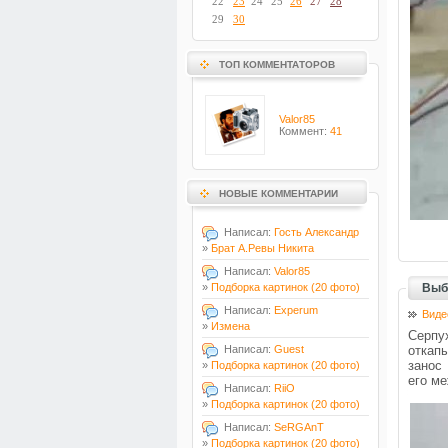
22
23
24
25
26
27
28
29
30
ТОП КОММЕНТАТОРОВ
Valor85
Коммент:
41
НОВЫЕ КОММЕНТАРИИ
Написал:
Гость Александр
»
Брат А.Ревы Никита
Написал:
Valor85
»
Подборка картинок (20 фото)
Выб
Написал:
Experum
Виде
»
Измена
Серпу
Написал:
Guest
откапы
занос
»
Подборка картинок (20 фото)
его м
Написал:
RiiO
»
Подборка картинок (20 фото)
Написал:
SeRGAnT
»
Подборка картинок (20 фото)