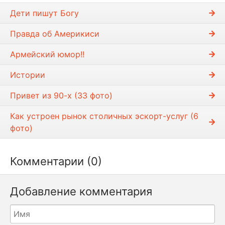
в
Дети пишyт Богy
е
с
Правда об Америкиси
т
и
Армейский юмор!!
Истории
Привет из 90-х (33 фото)
Как устроен рынок столичных эскорт-услуг (6
фото)
Комментарии (0)
Добавление комментария