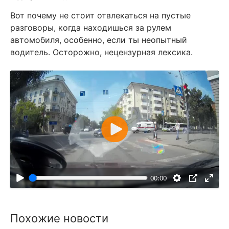
Вот почему не стоит отвлекаться на пустые
разговоры, когда находишься за рулем
автомобиля, особенно, если ты неопытный
водитель. Осторожно, нецензурная лексика.
В
о
с
п
00:00
р
о
и
Похожие новости
з