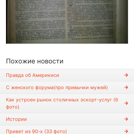
Похожие новости
Правда об Америкиси
С женского форума(про привычки мужей)
Как устроен рынок столичных эскорт-услуг (6
фото)
Истории
Привет из 90-х (33 фото)